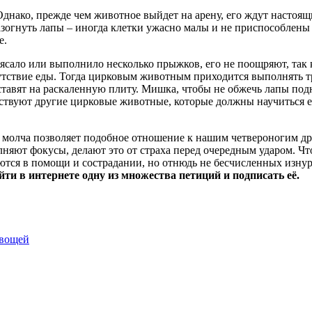
днако, прежде чем животное выйдет на арену, его ждут настоящи
азогнуть лапы – иногда клетки ужасно малы и не приспособлены
е.
сало или выполнило несколько прыжков, его не поощряют, так ка
сутствие еды. Тогда цирковым животным приходится выполнять т
тавят на раскаленную плиту. Мишка, чтобы не обжечь лапы подн
ствуют другие цирковые животные, которые должны научиться ез
то молча позволяет подобное отношение к нашим четвероногим д
лняют фокусы, делают это от страха перед очередным ударом. Ч
аются в помощи и сострадании, но отнюдь не бесчисленных изн
йти в интернете одну из множества петиций и подписать её.
овощей