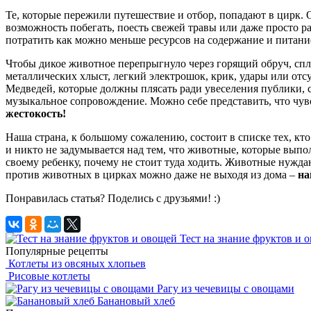
Те, которые пережили путешествие и отбор, попадают в цирк. О
возможность побегать, поесть свежей травы или даже просто р
потратить как можно меньше ресурсов на содержание и питани
Чтобы дикое животное перепрыгнуло через горящий обруч, спля
металлических хлыст, легкий электрошок, крик, удары или от
Медведей, которые должны плясать ради увеселения публики, с
музыкальное сопровождение. Можно себе представить, что чув
жестокость!
Наша страна, к большому сожалению, состоит в списке тех, к
и никто не задумывается над тем, что животные, которые выпо
своему ребенку, почему не стоит туда ходить. Животные нужд
против животных в цирках можно даже не выходя из дома –
на
Понравилась статья? Поделись c друзьями! :)
Тест на знание фруктов и 
Популярные рецепты
Котлеты из овсяных хлопьев
Рисовые котлеты
Рагу из чечевицы с овощами
Банановый хлеб