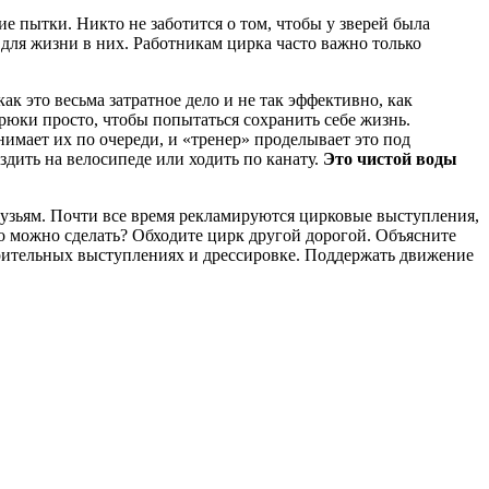
е пытки. Никто не заботится о том, чтобы у зверей была
 для жизни в них. Работникам цирка часто важно только
к это весьма затратное дело и не так эффективно, как
рюки просто, чтобы попытаться сохранить себе жизнь.
имает их по очереди, и «тренер» проделывает это под
дить на велосипеде или ходить по канату.
Это чистой воды
рузьям. Почти все время рекламируются цирковые выступления,
то можно сделать? Обходите цирк другой дорогой. Объясните
урительных выступлениях и дрессировке. Поддержать движение