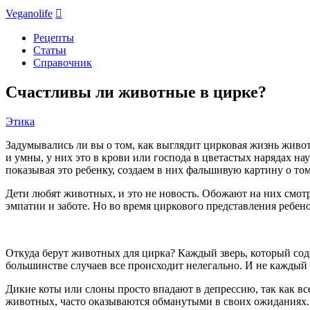
Veganolife

Рецепты
Статьи
Справочник
Счастливы ли животные в цирке?
Этика
Задумывались ли вы о том, как выглядит цирковая жизнь живо
и умны, у них это в крови или господа в цветастых нарядах на
показывая это ребенку, создаем в них фальшивую картину о то
Дети любят животных, и это не новость. Обожают на них смотр
эмпатии и заботе. Но во время циркового представления ребен
Откуда берут животных для цирка? Каждый зверь, который соде
большинстве случаев все происходит нелегально. И не каждый
Дикие коты или слоны просто впадают в депрессию, так как в
животных, часто оказываются обманутыми в своих ожиданиях. 