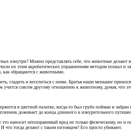
тных изнутри? Можно представлять себе, что животные делают в
учили их этим акробатических упражнениям методом похвал и лак
м, как обращаются с животными.
еть, гладить и веселиться с ними. Братья наши меньшие принос
ок учится совсем другому отношению к животному, думая, что эт
ржится в цветной палатке, когда-то был грубо пойман и забран 
 пленник доживает до конца длинного и изнурительного путеше
се это наносит непоправимый вред не только физическому, но и
И что тогда делают с таким питомцем? Его просто убивают.