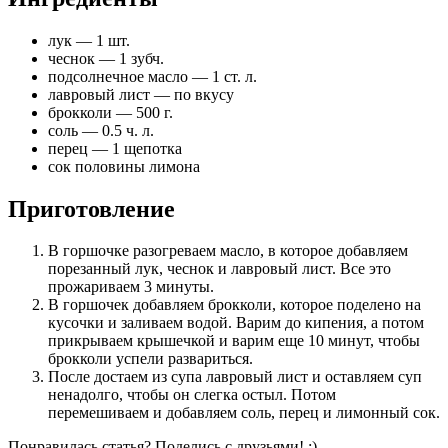
лук
—
1 шт.
чеснок
—
1 зубч.
подсолнечное масло
—
1 ст. л.
лавровый лист
—
по вкусу
брокколи
—
500 г.
соль
—
0.5 ч. л.
перец
—
1 щепотка
сок половины лимона
Приготовление
В горшочке разогреваем масло, в которое добавляем
порезанный лук, чеснок и лавровый лист. Все это
прожариваем 3 минуты.
В горшочек добавляем брокколи, которое поделено на
кусочки и заливаем водой. Варим до кипения, а потом
прикрываем крышечкой и варим еще 10 минут, чтобы
брокколи успели развариться.
После достаем из супа лавровый лист и оставляем суп
ненадолго, чтобы он слегка остыл. Потом
перемешиваем и добавляем соль, перец и лимонный сок.
Понравилась статья? Поделись c друзьями! :)