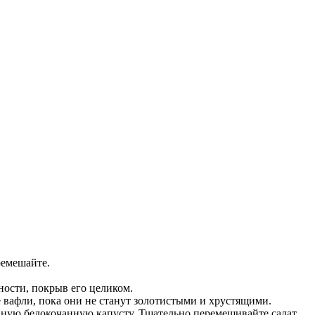
ремешайте.
ности, покрыв его целиком.
 вафли, пока они не станут золотистыми и хрустящими.
нную белокочанную капусту. Тщательно перемешивайте салат