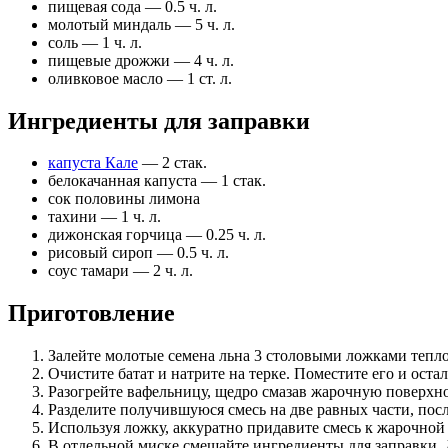
пищевая сода
—
0.5 ч. л.
молотый миндаль
—
5 ч. л.
соль
—
1 ч. л.
пищевые дрожжи
—
4 ч. л.
оливковое масло
—
1 ст. л.
Ингредиенты для заправки
капуста Кале
—
2 стак.
белокачанная капуста
—
1 стак.
сок половины лимона
тахини
—
1 ч. л.
дижонская горчица
—
0.25 ч. л.
рисовый сироп
—
0.5 ч. л.
соус тамари
—
2 ч. л.
Приготовление
Залейте молотые семена льна 3 столовыми ложками тепл
Очистите батат и натрите на терке. Поместите его и ос
Разогрейте вафельницу, щедро смазав жарочную поверхн
Разделите получившуюся смесь на две равных части, пос
Используя ложку, аккуратно придавите смесь к жарочной
В отдельной миске смешайте ингредиенты для заправки.