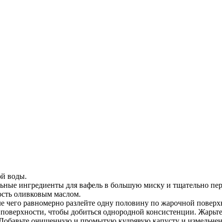
ой воды.
тальные ингредиенты для вафель в большую миску и тщательно пе
ость оливковым маслом.
ле чего равномерно разлейте одну половину по жарочной поверх
 поверхности, чтобы добиться однородной консистенции. Жарьте
 Добавьте очищенную и промытую кудрявую капусту и измельче