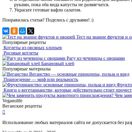
руками, пока оба вида капусты не размягчатся.
Украсьте готовые вафли салатом.
Понравилась статья? Поделись c друзьями! :)
Тест на знание фруктов и 
Популярные рецепты
Котлеты из овсяных хлопьев
Рисовые котлеты
Рагу из чечевицы с овощами
Банановый хлеб
Популярные материалы
Веганство — основные принципы, польза и вред
Праноедение — миф или реальность
Фрукто
Книги о вегетарианстве, которые действительно стоит прочест
Чем зам
Veganolife
Веганские рецепты

Использование любых материалов сайта не допускается без ра