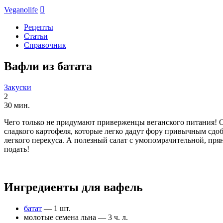
Veganolife

Рецепты
Статьи
Справочник
Вафли из батата
Закуски
2
30 мин.
Чего только не придумают приверженцы веганского питания! О
сладкого картофеля, которые легко дадут фору привычным сдоб
легкого перекуса. А полезный салат с умопомрачительной, пря
подать!
Ингредиенты для вафель
батат
—
1 шт.
молотые семена льна
—
3 ч. л.