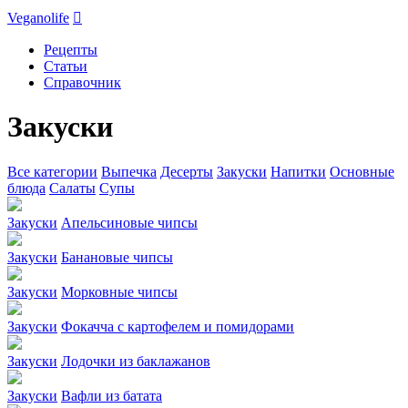
Veganolife

Рецепты
Статьи
Справочник
Закуски
Все категории
Выпечка
Десерты
Закуски
Напитки
Основные
блюда
Салаты
Супы
Закуски
Апельсиновые чипсы
Закуски
Банановые чипсы
Закуски
Морковные чипсы
Закуски
Фокачча с картофелем и помидорами
Закуски
Лодочки из баклажанов
Закуски
Вафли из батата