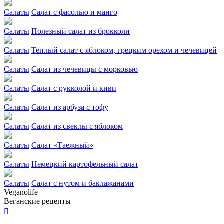
Салаты
Салат с фасолью и манго
Салаты
Полезный салат из брокколи
Салаты
Теплый салат с яблоком, грецким орехом и чечевицей
Салаты
Салат из чечевицы с морковью
Салаты
Салат с рукколой и киви
Салаты
Салат из арбуза с тофу
Салаты
Салат из свеклы с яблоком
Салаты
Салат «Таежный»
Салаты
Немецкий картофельный салат
Салаты
Салат с нутом и баклажанами
Veganolife
Веганские рецепты
