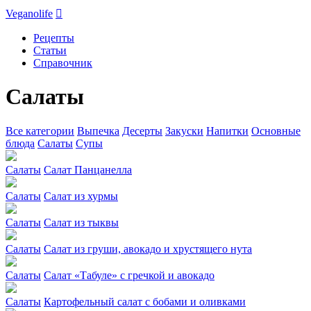
Veganolife

Рецепты
Статьи
Справочник
Салаты
Все категории
Выпечка
Десерты
Закуски
Напитки
Основные
блюда
Салаты
Супы
Салаты
Салат Панцанелла
Салаты
Салат из хурмы
Салаты
Салат из тыквы
Салаты
Салат из груши, авокадо и хрустящего нута
Салаты
Салат «Табуле» с гречкой и авокадо
Салаты
Картофельный салат с бобами и оливками